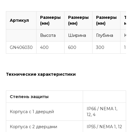
Размеры
Размеры
Размеры
То
Артикул
(мм)
(мм)
(мм)
ма
Высота
Ширина
Глубина
Кор
GN406030
400
600
300
1,2
Технические характеристики
Степень защиты
IP66 / NEMA 1,
Корпуса с 1 дверцей
12, 4
Корпуса с 2 дверцами
IP55 / NEMA 1, 12