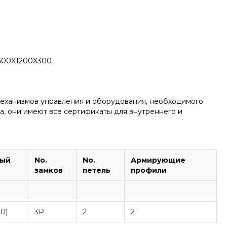
 600X1200X300
механизмов управления и оборудования, необходимого
а, они имеют все сертификаты для внутреннего и
ный
No.
No.
Армирующие
замков
петель
профили
0)
3P
2
2