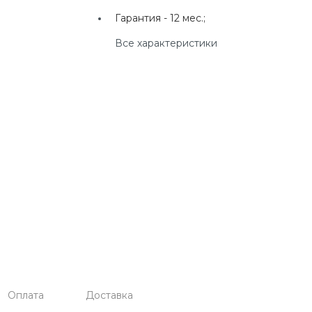
г. Екатеринбург, ул.
Гарантия -
12 мес.;
Клары Цеткин, д. 4
Все характеристики
+7(924) 433-50-00
г. Владивосток, ул.
Ладыгина, д. 7, ТЦ
"КВАРТАЛ"
Оплата
Доставка