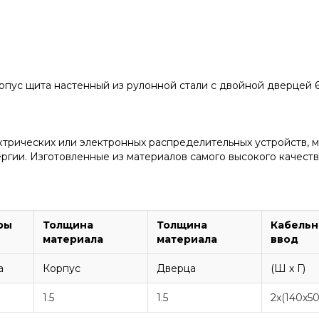
Корпус щита настенный из рулонной стали с двойной дверцей
ктрических или электронных распределительных устройств, 
гии. Изготовленные из материалов самого высокого качеств
ры
Толщина
Толщина
Кабель
материала
материала
ввод
а
Корпус
Дверца
(Ш x Г)
1.5
1.5
2x(140x50