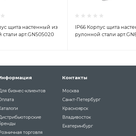
пус щита настенный из
IP66 Корпус щита наст
 стали арт.GN505020
рулонной стали арт.G
Информация
Контакты
Для бизнес-клиентов
Москва
Оплата
Санкт-Петербург
Каталоги
Красноярск
Дистрибьюторские
Владивосток
бренды
Екатеринбург
Розничная торговля