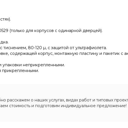
тях).
529 (только для корпусов с одинарной дверцей).
дка.
тиснением, 80-120 µ, с защитой от ультрафиолета.
овке, содержащей корпус, монтажную пластину и пакетик с а
ри упаковки неприкрепленными.
я прикрепленными.
о расскажем о наших услугах, видах работ и типовых проект
таем стоимость и подготовим индивидуальное предложение!