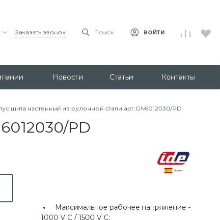
Заказать звонок
Поиск
ВОЙТИ
мпании
Новости
Статьи
Контакты
пус щита настенный из рулонной стали арт.GN6012030/PD
N6012030/PD
Максимальное рабочее напряжение -
1000 V C / 1500 V C;