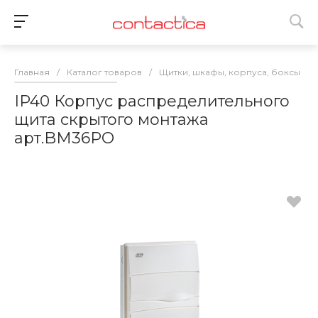
Главная
/
Каталог товаров
/
Щитки, шкафы, корпуса, боксы
/
IP40 Корпус распределительного
щита скрытого монтажа
арт.BM36PO