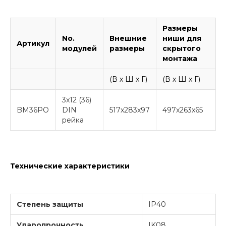
Размеры
No.
Внешние
ниши для
Артикул
модулей
размеры
скрытого
монтажа
(В х Ш х Г)
(В х Ш х Г)
3x12 (36)
BM36PO
DIN
517x283x97
497x263x65
рейка
Технические характеристики
Степень защиты
IP40
Ударопрочность
IK08