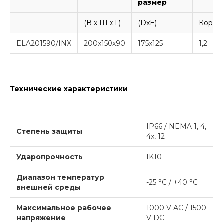
размер
(В х Ш х Г)
(DxE)
Корпу
ELA201590/INX
200x150x90
175x125
1,2
Технические характеристики
IP66 / NEMA 1, 4,
Степень защиты
4x, 12
Ударопрочность
IK10
Диапазон температур
-25 °C / +40 °C
внешней среды
Максимальное рабочее
1000 V AC / 1500
напряжение
V DC