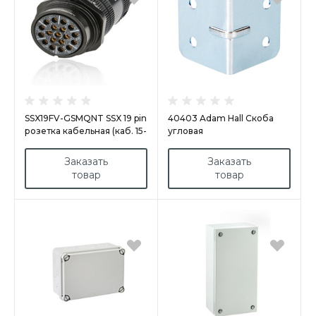
SSX19FV-GSMQNT SSX 19 pin
40403 Adam Hall Скоба
розетка кабельная (каб. 15-
угловая
23мм) M40 в комплекте с
контактами, покрытие
Заказать
Заказать
контактов золотом, под
товар
товар
пайку