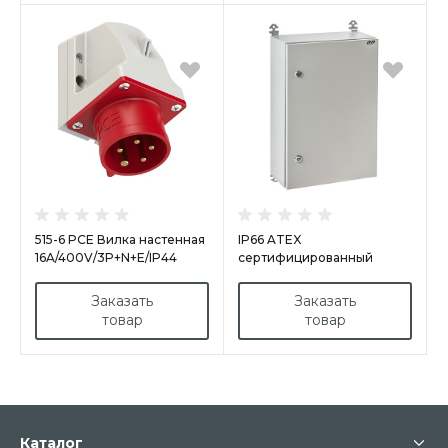
515-6 PCE Вилка настенная
IP66 ATEX
16A/400V/3P+N+E/IP44
сертифицированный
корпус щита настенного
арт.ATX808030
Заказать
Заказать
товар
товар
Каталог