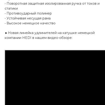
• Поворотная защитная изолированная ручка от токов и
статики
• Противоударный полимер
• Устойчивая несущая рама
• Высокое немецкое качество
►Новая линейка удлинителей на катушке немецкой
компании HEDI в нашем видео-обзоре: