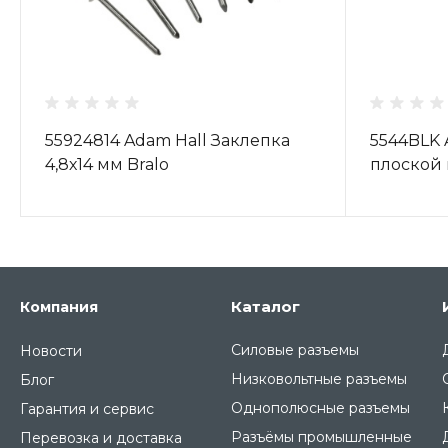
55924814 Adam Hall Заклепка
5544BLK 
4,8х14 мм Bralo
плоской 
Каталог
Компания
Силовые разъемы
Новости
Низковольтные разъемы
Блог
Однополюсные разъемы
Гарантия и сервис
Разъёмы промышленные
Перевозка и доставка