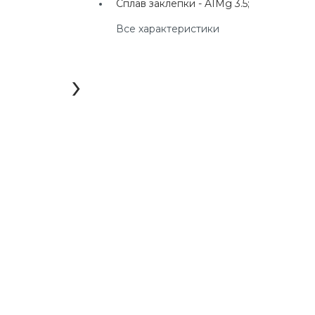
Сплав заклепки -
AIMg 3.5;
г. Екатеринбург, ул.
Клары Цеткин, д. 4
Все характеристики
+7(924) 433-50-00
г. Владивосток, ул.
›
Ладыгина, д. 7, ТЦ
"КВАРТАЛ"