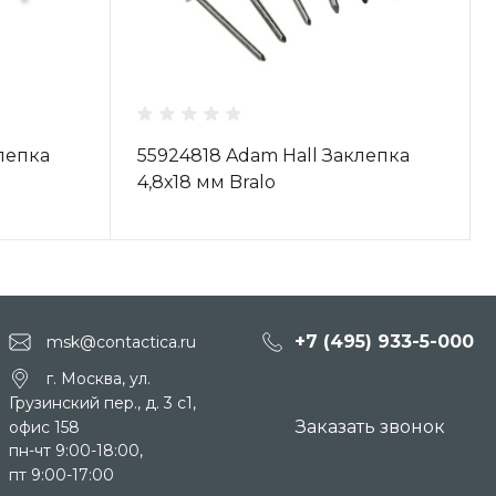
лепка
55924818 Adam Hall Заклепка
4,8х18 мм Bralo
+7 (495) 933-5-000
msk@contactica.ru
г. Москва, ул.
Грузинский пер., д. 3 c1,
Заказать звонок
офис 158
пн-чт 9:00-18:00,
пт 9:00-17:00