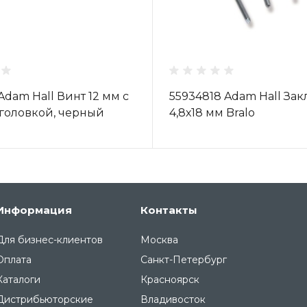
Adam Hall Винт 12 мм с
55934818 Adam Hall Зак
головкой, черный
4,8х18 мм Bralo
Информация
Контакты
Для бизнес-клиентов
Москва
Оплата
Санкт-Петербург
Каталоги
Красноярск
Дистрибьюторские
Владивосток