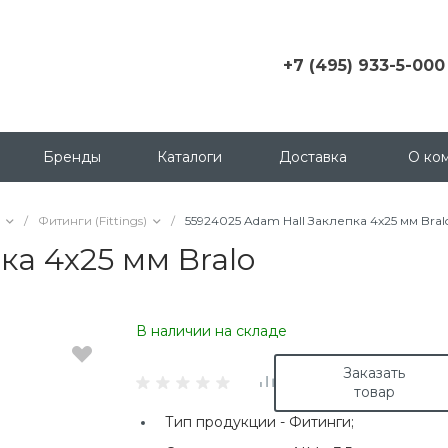
+7 (495) 933-5-000
+7 (495) 933-5-000
г. Москва, ул.
Грузинский пер., д. 3 c1,
Бренды
Каталоги
Доставка
О ко
офис 158
msk@contactica.ru
/
Фитинги (Fittings)
/
55924025 Adam Hall Заклепка 4х25 мм Bral
+7 (812) 933-50-00
ка 4х25 мм Bralo
г. Санкт-Петербург, ул.
Бухарестская, д. 24, корп
1
В наличии на складе
+7 (923) 335-50-00
г. Красноярск, ул.
Заказать
Партизана Железняка, д.
товар
18
Тип продукции -
Фитинги;
+7 (343) 288-65-00