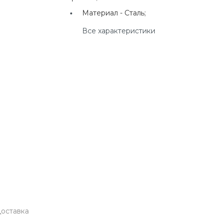
г. Екатеринбург, ул.
Материал -
Сталь;
Клары Цеткин, д. 4
Все характеристики
+7(924) 433-50-00
г. Владивосток, ул.
Ладыгина, д. 7, ТЦ
"КВАРТАЛ"
оставка