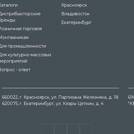
Каталоги
Красноярск
Дистрибьюторские
Владивосток
бренды
Екатеринбург
Розничная торговля
Монтажникам
Для промышленности
Для культурно-массовых
мероприятий
Вопрос - ответ
660022
, г.
Красноярск
, ул.
Партизана Железняка, д. 18
69
620075
, г.
Екатеринбург
, ул.
Клары Цеткин, д. 4
"К