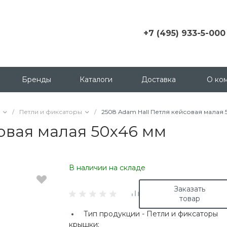
+7 (495) 933-5-000
+7 (495) 933-5-000
г. Москва, ул.
Грузинский пер., д. 3 c1,
Бренды
Каталоги
Доставка
О ко
офис 158
msk@contactica.ru
/
Петли и фиксаторы
/
2508 Adam Hall Петля кейсовая малая 
+7 (812) 933-50-00
совая малая 50х46 мм
г. Санкт-Петербург, ул.
Бухарестская, д. 24, корп
1
В наличии на складе
+7 (923) 335-50-00
г. Красноярск, ул.
Заказать
Партизана Железняка, д.
товар
18
Тип продукции -
Петли и фиксаторы
+7 (343) 288-65-00
крышки;