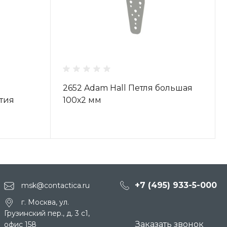
2652 Adam Hall Петля большая
тия
100х2 мм
+7 (495) 933-5-000
msk@contactica.ru
г. Москва, ул.
Грузинский пер., д. 3 c1,
Заказать звонок
офис 158