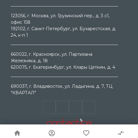
123056
, г.
Москва
, ул.
Грузинский пер., д. 3 c1,
офис 158
192102
, г.
Санкт-Петербург
, ул.
Бухарестская, д.
24, к-п 1
660022
, г.
Красноярск
, ул.
Партизана
Железняка, д. 18
620075
, г.
Екатеринбург
, ул.
Клары Цеткин, д. 4
690037
, г.
Владивосток
, ул.
Ладыгина, д. 7, ТЦ
"КВАРТАЛ"
© ООО "МЕГА ГРУП " 2000 - 2026г. Продажа
электротехнического оборудования. Все права