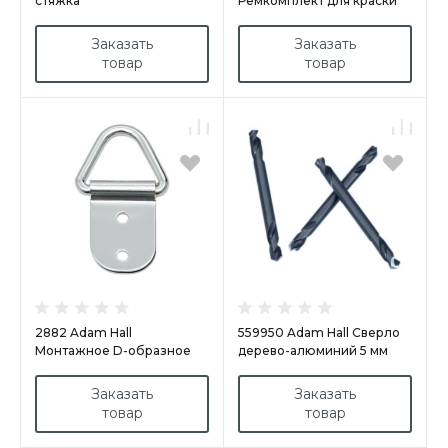
стяжка
Ремкомплект для краски
корпуса черный/серый/
синий
Заказать
Заказать
товар
товар
2882 Adam Hall
559950 Adam Hall Сверло
Монтажное D-образное
дерево-алюминий 5 мм
кольцо
Заказать
Заказать
товар
товар