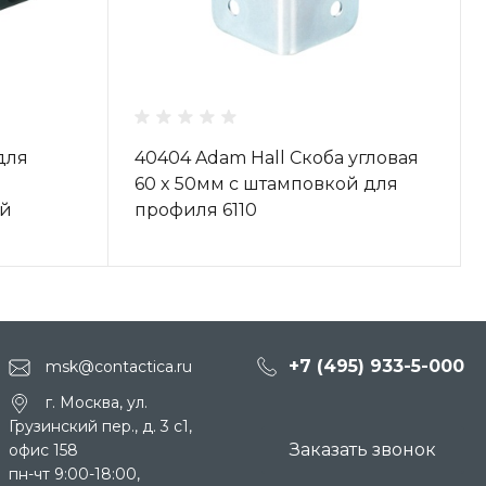
для
40404 Adam Hall Скоба угловая
60 x 50мм с штамповкой для
ый
профиля 6110
+7 (495) 933-5-000
msk@contactica.ru
г. Москва, ул.
Грузинский пер., д. 3 c1,
Заказать звонок
офис 158
пн-чт 9:00-18:00,