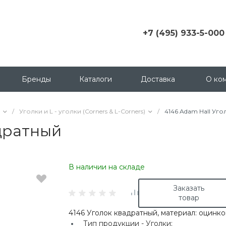
+7 (495) 933-5-000
+7 (495) 933-5-000
г. Москва, ул.
Грузинский пер., д. 3 c1,
Бренды
Каталоги
Доставка
О ко
офис 158
msk@contactica.ru
/
Уголки и L - уголки (Corners & L-Corners)
/
4146 Adam Hall Уг
+7 (812) 933-50-00
адратный
г. Санкт-Петербург, ул.
Бухарестская, д. 24, корп
1
В наличии на складе
+7 (923) 335-50-00
г. Красноярск, ул.
Заказать
Партизана Железняка, д.
товар
18
4146 Уголок квадратный, материал: оцинко
+7 (343) 288-65-00
Тип продукции -
Уголки;