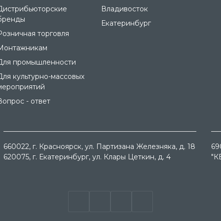
Дистрибьюторские
Владивосток
бренды
Екатеринбург
Розничная торговля
Монтажникам
Для промышленности
Для культурно-массовых
мероприятий
Вопрос - ответ
660022
, г.
Красноярск
, ул.
Партизана Железняка, д. 18
69
620075
, г.
Екатеринбург
, ул.
Клары Цеткин, д. 4
"К