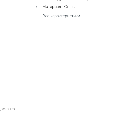
г. Екатеринбург, ул.
Материал -
Сталь;
Клары Цеткин, д. 4
Все характеристики
+7(924) 433-50-00
г. Владивосток, ул.
Ладыгина, д. 7, ТЦ
"КВАРТАЛ"
оставка