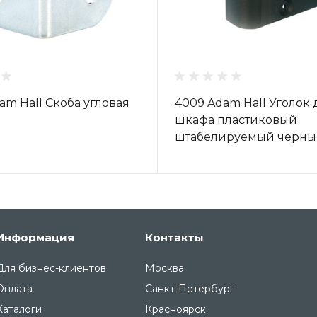
am Hall Скоба угловая
4009 Adam Hall Уголок 
м
шкафа пластиковый
штабелируемый черн
Информация
Контакты
Для бизнес-клиентов
Москва
Оплата
Санкт-Петербург
Каталоги
Красноярск