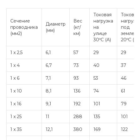
Токовая
Токовая
Сечение
Вес
нагрузка
нагрузк
Диаметр
проводника
(кг/
на
под
(мм)
(мм2)
км)
улице
землей
30ºC (A)
20ºC (A)
1 x 2,5
6,1
57
29
29
1 x 4
6,7
73
40
37
1 x 6
7,1
93
53
46
1 x 10
8,1
136
74
61
1 x 16
9,1
192
101
79
1 x 25
11
288
135
101
1 x 35
12,1
380
169
122