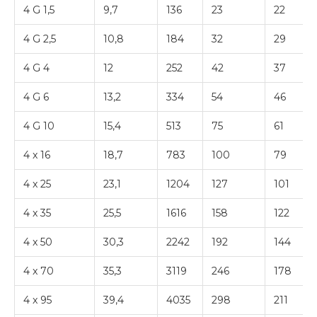
4 G 1,5
9,7
136
23
22
4 G 2,5
10,8
184
32
29
4 G 4
12
252
42
37
4 G 6
13,2
334
54
46
4 G 10
15,4
513
75
61
4 x 16
18,7
783
100
79
4 x 25
23,1
1204
127
101
4 x 35
25,5
1616
158
122
4 x 50
30,3
2242
192
144
4 x 70
35,3
3119
246
178
4 x 95
39,4
4035
298
211