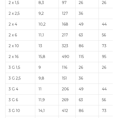
2 x 1,5
8,3
97
26
26
2 x 2,5
9,2
127
36
2 x 4
10,2
168
49
44
2 x 6
11,1
217
63
56
2 x 10
13
323
86
73
2 x 16
15,8
490
115
95
3 G 1,5
9
116
26
26
3 G 2,5
9,8
151
36
3 G 4
11
206
49
44
3 G 6
11,9
269
63
56
3 G 10
14,1
412
86
73