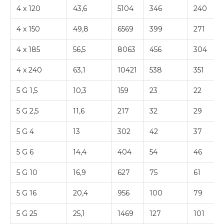
4 x 120
43,6
5104
346
240
4 x 150
49,8
6569
399
271
4 x 185
56,5
8063
456
304
4 x 240
63,1
10421
538
351
5 G 1,5
10,3
159
23
22
5 G 2,5
11,6
217
32
29
5 G 4
13
302
42
37
5 G 6
14,4
404
54
46
5 G 10
16,9
627
75
61
5 G 16
20,4
956
100
79
5 G 25
25,1
1469
127
101