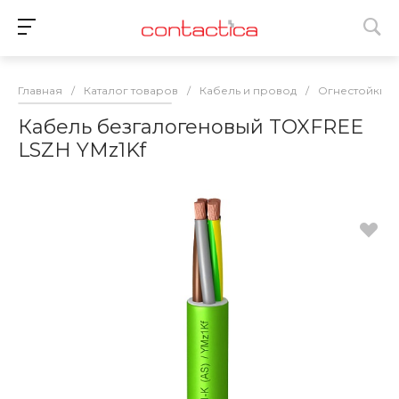
Главная
/
Каталог товаров
/
Кабель и провод
/
Огнестойкий 
Кабель безгалогеновый TOXFREE
LSZH YMz1Kf