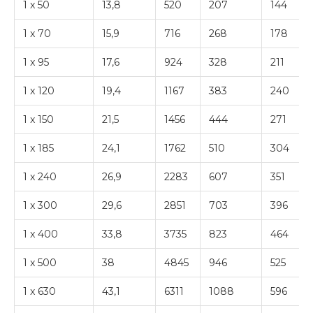
1 x 50
13,8
520
207
144
1 x 70
15,9
716
268
178
1 x 95
17,6
924
328
211
1 x 120
19,4
1167
383
240
1 x 150
21,5
1456
444
271
1 x 185
24,1
1762
510
304
1 x 240
26,9
2283
607
351
1 x 300
29,6
2851
703
396
1 x 400
33,8
3735
823
464
1 x 500
38
4845
946
525
1 x 630
43,1
6311
1088
596