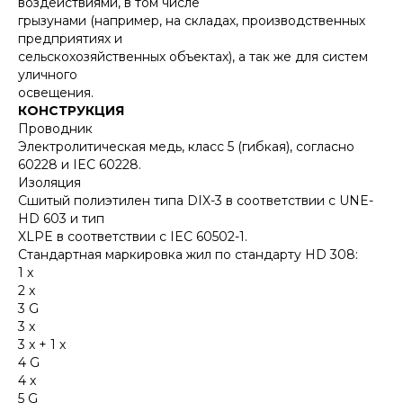
воздействиями, в том числе
грызунами (например, на складах, производственных
предприятиях и
сельскохозяйственных объектах), а так же для систем
уличного
освещения.
КОНСТРУКЦИЯ
Проводник
Электролитическая медь, класс 5 (гибкая), согласно
60228 и IEC 60228.
Изоляция
Сшитый полиэтилен типа DIX-3 в соответствии с UNE-
HD 603 и тип
XLPE в соответствии с IEC 60502-1.
Стандартная маркировка жил по стандарту HD 308:
1 x
2 x
3 G
3 x
3 x + 1 x
4 G
4 x
5 G