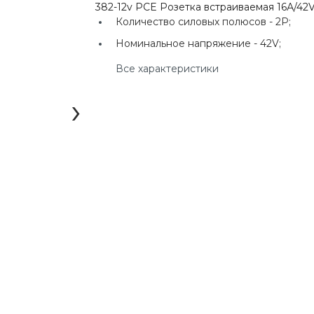
382-12v PCE Розетка встраиваемая 16А/42
г. Екатеринбург, ул.
Клары Цеткин, д. 4
Количество силовых полюсов -
2P;
Номинальное напряжение -
42V;
+7(924) 433-50-00
Все характеристики
г. Владивосток, ул.
Ладыгина, д. 7, ТЦ
"КВАРТАЛ"
›