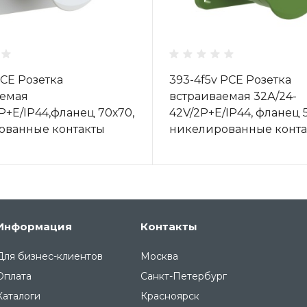
PCE Розетка
393-4f5v PCE Розетка
аемая
встраиваемая 32А/24-
2P+E/IP44,фланец 70х70,
42V/2P+E/IP44, фланец 5
ованные контакты
никелированные конта
Информация
Контакты
Для бизнес-клиентов
Москва
Оплата
Санкт-Петербург
Каталоги
Красноярск