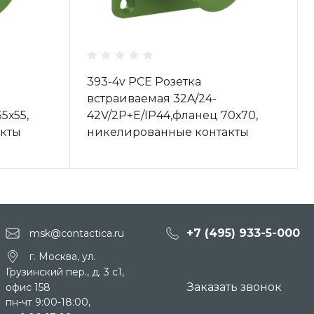
393-4v PCE Розетка
встраиваемая 32A/24-
5х55,
42V/2P+E/IP44,фланец 70х70,
кты
никелированные контакты
+7 (495) 933-5-000
msk@contactica.ru
г. Москва, ул.
Грузинский пер., д. 3 c1,
Заказать звонок
офис 158
пн-чт 9:00-18:00,