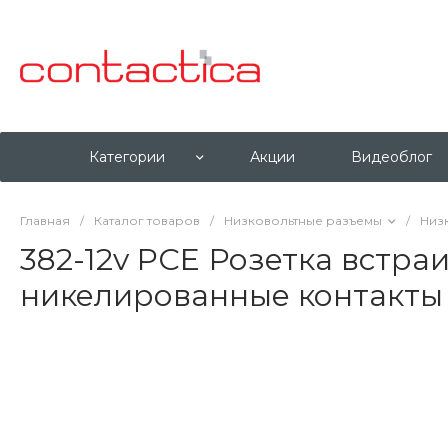
Категории
Акции
Видеоблог
Главная
/
Каталог товаров
/
Низковольтные разъемы
/
Низ
382-12v PCE Розетка встра
никелированные контакты