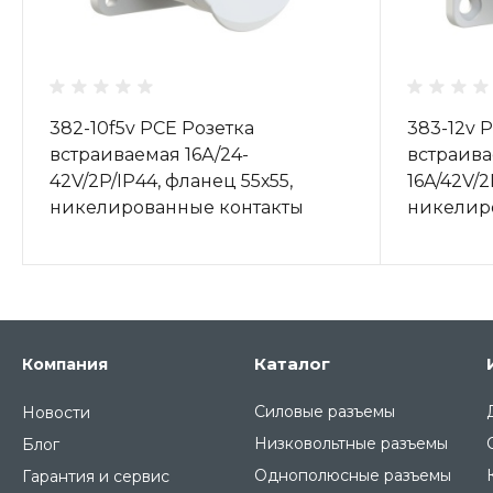
382-10f5v PCE Розетка
383-12v 
встраиваемая 16А/24-
встраив
42V/2P/IP44, фланец 55х55,
16A/42V/
никелированные контакты
никелир
Каталог
Компания
Силовые разъемы
Новости
Низковольтные разъемы
Блог
Однополюсные разъемы
Гарантия и сервис