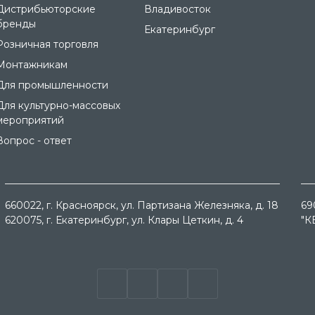
Дистрибьюторские
Владивосток
бренды
Екатеринбург
Розничная торговля
Монтажникам
Для промышленности
Для культурно-массовых
мероприятий
Вопрос - ответ
660022
, г.
Красноярск
, ул.
Партизана Железняка, д. 18
69
620075
, г.
Екатеринбург
, ул.
Клары Цеткин, д. 4
"К