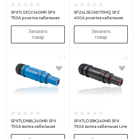
SPX7LS3GY240MR SPX
SPZ4LSEGN075MQ SPZ
750А розетка кабельная
400А розетка кабельная
Line 3, серая
Earth, зеленая
Заказать
Заказать
товар
товар
SPX7LDNBL240MR SPX
SPX7LD2BK240MR SPX
750А вилка кабельная
750А вилка кабельная Line
Neutral, Нейтраль cиняя
2, черная