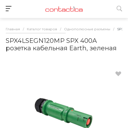
Главная
/
Каталог товаров
/
Однополюсные разъемы
/
SPX4L
SPX4LSEGN120MP SPX 400А
розетка кабельная Earth, зеленая