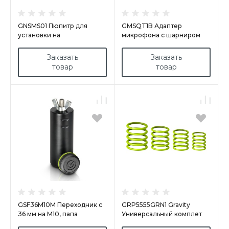
GNSMS01 Пюпитр для
GMSQT1B Адаптер
установки на
микрофона с шарниром
микрофонную стойку
для быстрого наклона
Заказать
Заказать
товар
товар
GSF36M10M Переходник с
GRP5555GRN1 Gravity
36 мм на M10, папа
Универсальный комплет
колец зеленый