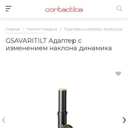
Главная
/
Каталог товаров
/
Подставки и штативы. Аксессуары
GSAVARITILT Адаптер с
изменением наклона динамика
‹
›