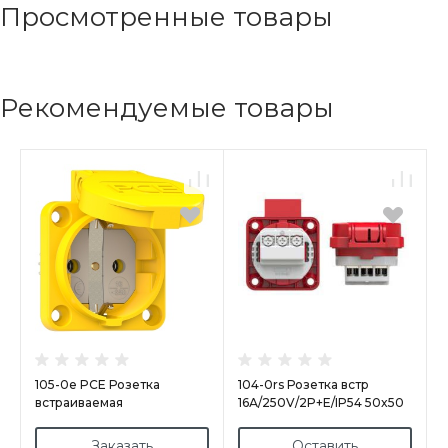
Просмотренные товары
Рекомендуемые товары
105-0e PCE Розетка
104-0rs Розетка встр
встраиваемая
16А/250V/2P+E/IP54 50x50
16А/250V/2P+E/IP54 50x50
подкл. сбоку фр.-бельг. ст.
подкл. сзади жёлтая
красная
Заказать
Оставить