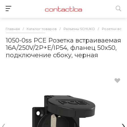
Главная
/
Каталог товаров
/
Разъемы SCHUKO
/
Розетки встр
1050-0ss PCE Розетка встраиваемая
16A/250V/2P+E/IP54, фланец 50x50,
подключение сбоку, черная
‹
›