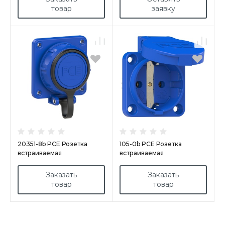
товар
заявку
20351-8b PCE Розетка
105-0b PCE Розетка
встраиваемая
встраиваемая
16А/250V/2P+E/IP68
16А/250V/2P+E/IP54 50x50
фланец 75х75 мм гибкое
подкл. сзади синяя
Заказать
Заказать
крепление крышки
товар
товар
NAUTILU