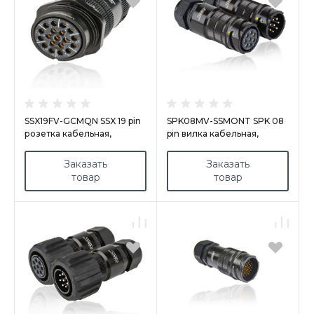
SSX19FV-GCMQN SSX 19 pin
SPK08MV-SSMONT SPK 08
розетка кабельная,
pin вилка кабельная,
покрытие контактов
покрытие контактов
золотом, под обжим (каб.
серебро, под пайку,
Заказать
Заказать
15-23мм) M40
контакты вставлены, без
товар
товар
фиксирующего кольца,
сальник 18-25 мм, М32