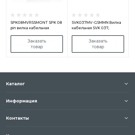
SPK08MVRSSMONT SPK 08
SVK037MV-GSMMN Вилка
pin вилка кабельная
кабельная SVK 037,
+M32EL, покрытие
покрытие контактов
контактов серебро, под
золотом, под пайку, каб. 11-
Заказать
Заказать
пайку, контакты вставлены
21 мм
товар
товар
Каталог
Информация
Контакты