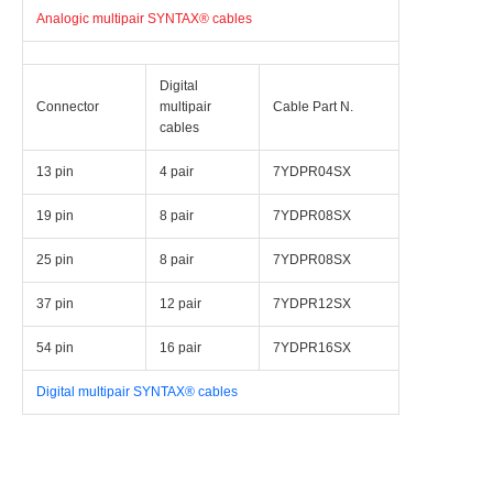
Analogic multipair SYNTAX® cables
Digital
Connector
multipair
Cable Part N.
cables
13 pin
4 pair
7YDPR04SX
19 pin
8 pair
7YDPR08SX
25 pin
8 pair
7YDPR08SX
37 pin
12 pair
7YDPR12SX
54 pin
16 pair
7YDPR16SX
Digital multipair SYNTAX® cables