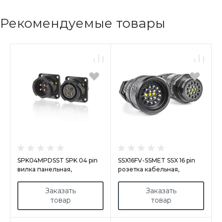
Рекомендуемые товары
SPK04MPDSST SPK 04 pin
SSX16FV-SSMET SSX 16 pin
вилка панельная,
розетка кабельная,
покрытие контактов
серебрянное покрытие
серебро, под пайку,
контактов, под обжим M50
Заказать
Заказать
фиксирующее кольцо рез.,
8 каналов
товар
товар
контакты вставлены