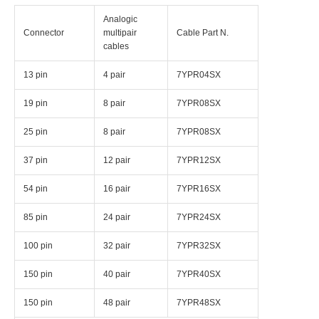
Analogic
Connector
multipair
Cable Part N.
cables
13 pin
4 pair
7YPR04SX
19 pin
8 pair
7YPR08SX
25 pin
8 pair
7YPR08SX
37 pin
12 pair
7YPR12SX
54 pin
16 pair
7YPR16SX
85 pin
24 pair
7YPR24SX
100 pin
32 pair
7YPR32SX
150 pin
40 pair
7YPR40SX
150 pin
48 pair
7YPR48SX