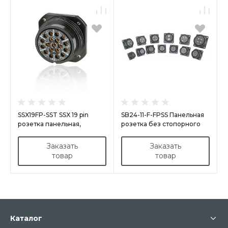
SSX19FP-SST SSX 19 pin
SB24-11-F-FPSS Панельная
розетка панельная,
розетка без стопорного
серебрянное покрытие
кольца, Preinstalled,
контактов, под пайку,
серебряные контакты под
Заказать
Заказать
контакты вставлены
пайку
товар
товар
Каталог