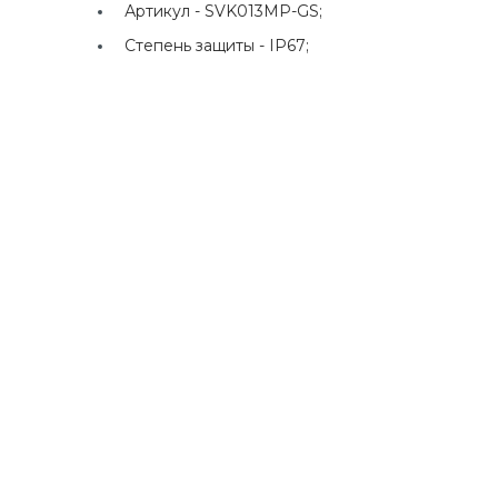
Артикул -
SVK013MP-GS;
Степень защиты -
IP67;