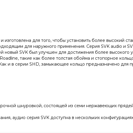
 изготовлена для того, чтобы установить более высокий ст
дходящим для наружного применения. Серия SVK audio и SVS
ией новый SVK был улучшен для достижения более высокого у
adline, такие как более толстая обойма и стопорное кольц
 Как и в серии SHD, замыкающее кольцо предназначено для 
очной шнуровкой, состоящей из семи нержавеющих прядей,
, аудио серия SVK доступна в нескольких конфигурациях: 13, 1