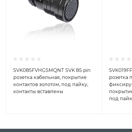
SVK085FVHGSMQNT SVK 85 pin
SVK019FP
розетка кабельная, покрытие
розетка 
контактов золотом, под пайку,
фиксиру
контакты вставлены
покрытие
под пайк