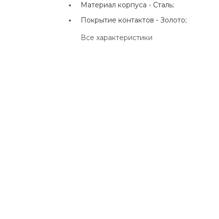
Материал корпуса -
Сталь;
г. Екатеринбург, ул.
Клары Цеткин, д. 4
Покрытие контактов -
Золото;
Все характеристики
+7(924) 433-50-00
г. Владивосток, ул.
Ладыгина, д. 7, ТЦ
"КВАРТАЛ"