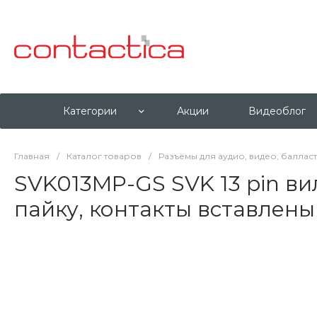
Категории
Акции
Видеоблог
Главная
/
Каталог товаров
/
Разъёмы для аудио, видео, баллас
SVK013MP-GS SVK 13 pin ви
пайку, контакты вставлены