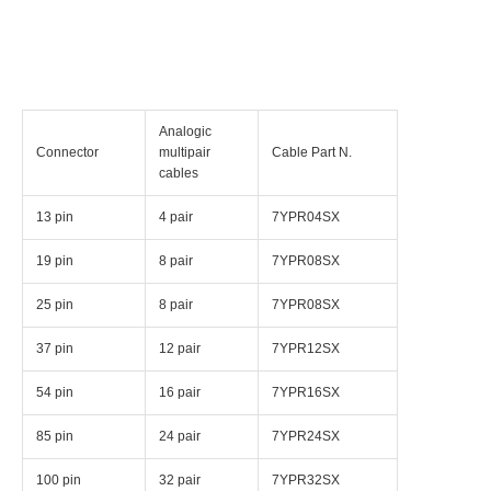
Analogic
Connector
multipair
Cable Part N.
cables
13 pin
4 pair
7YPR04SX
19 pin
8 pair
7YPR08SX
25 pin
8 pair
7YPR08SX
37 pin
12 pair
7YPR12SX
54 pin
16 pair
7YPR16SX
85 pin
24 pair
7YPR24SX
100 pin
32 pair
7YPR32SX