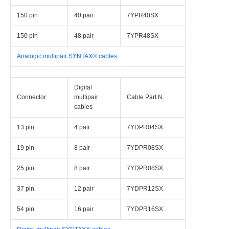
150 pin
40 pair
7YPR40SX
150 pin
48 pair
7YPR48SX
Analogic multipair SYNTAX® cables
Digital
Connector
multipair
Cable Part N.
cables
13 pin
4 pair
7YDPR04SX
19 pin
8 pair
7YDPR08SX
25 pin
8 pair
7YDPR08SX
37 pin
12 pair
7YDPR12SX
54 pin
16 pair
7YDPR16SX