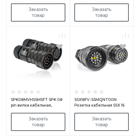
покрытие контактов
покрытие контактов
золото, под пайку,
золотом, под пайку
Заказать
Заказать
контакты вставлены,
товар
товар
стандартное
фиксирующее кольцо,
сальник 11-21 мм
SPK08MVHSSMSFT SPK 08
SSX16FV-SSMQNT00N
pin вилка кабельная,
Розетка кабельная SSX 16
покрытие контактов
pin, серебряное покрытие
серебро, под пайку,
контактов, под пайку, каб.
Заказать
Заказать
контакты вставлены, с
ввод 15-23 мм, контакты
товар
товар
фиксирующим кольцом
вставлены, черная