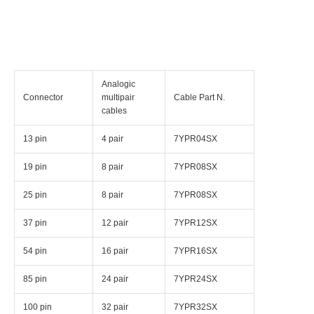
Analogic
Connector
multipair
Cable Part N.
cables
13 pin
4 pair
7YPR04SX
19 pin
8 pair
7YPR08SX
25 pin
8 pair
7YPR08SX
37 pin
12 pair
7YPR12SX
54 pin
16 pair
7YPR16SX
85 pin
24 pair
7YPR24SX
100 pin
32 pair
7YPR32SX