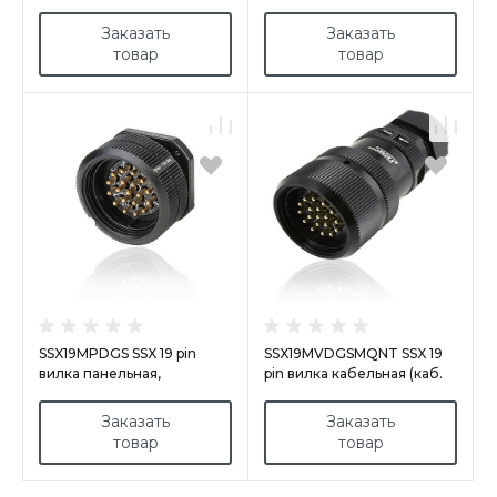
покрытие контактов
покрытие контактов
серебро, под пайку,
золото, под пайку, d
Заказать
Заказать
контакты вставлены, с
кабеля = 11-21мм
товар
товар
фиксирующим кольцом, d
кабеля = 11-21мм
SSX19MPDGS SSX 19 pin
SSX19MVDGSMQNT SSX 19
вилка панельная,
pin вилка кабельная (каб.
покрытие контактов
15-23мм) M40 в комплекте
золотом, под пайку
с контактами, покрытие
Заказать
Заказать
контактов золотом, под
товар
товар
пайку