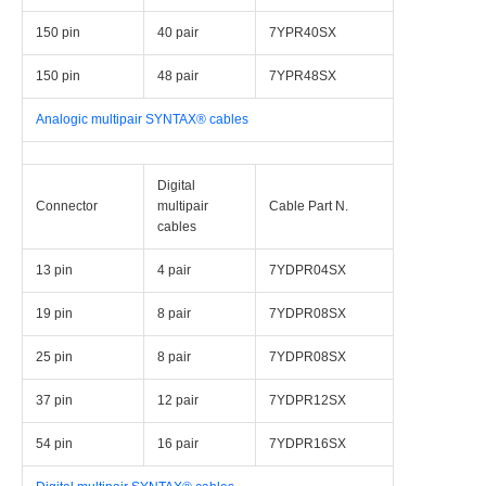
150 pin
40 pair
7YPR40SX
150 pin
48 pair
7YPR48SX
Analogic multipair SYNTAX® cables
Digital
Connector
multipair
Cable Part N.
cables
13 pin
4 pair
7YDPR04SX
19 pin
8 pair
7YDPR08SX
25 pin
8 pair
7YDPR08SX
37 pin
12 pair
7YDPR12SX
54 pin
16 pair
7YDPR16SX