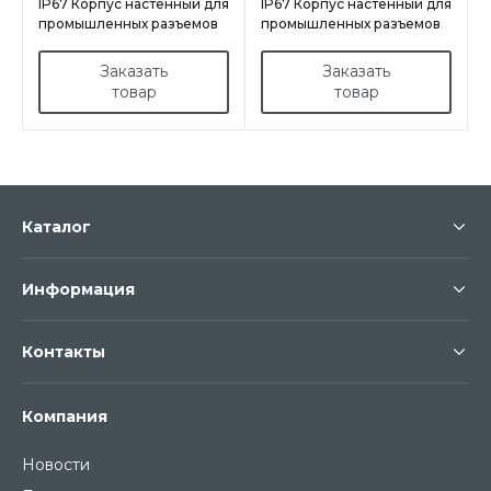
IP67 Корпус настенный для
IP67 Корпус настенный для
промышленных разъемов
промышленных разъемов
9 модулей арт.178P/RR
9 модулей арт.178P
Заказать
Заказать
товар
товар
Каталог
Информация
Контакты
Компания
Новости