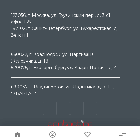
123056
, г.
Москва
, ул.
Грузинский пер., д. 3 c1,
офис 158
192102
, г.
Санкт-Петербург
, ул.
Бухарестская, д.
24, к-п 1
660022
, г.
Красноярск
, ул.
Партизана
Железняка, д. 18
620075
, г.
Екатеринбург
, ул.
Клары Цеткин, д. 4
690037
, г.
Владивосток
, ул.
Ладыгина, д. 7, ТЦ
"КВАРТАЛ"
© ООО "МЕГА ГРУП " 2000 - 2026г. Продажа
электротехнического оборудования. Все права