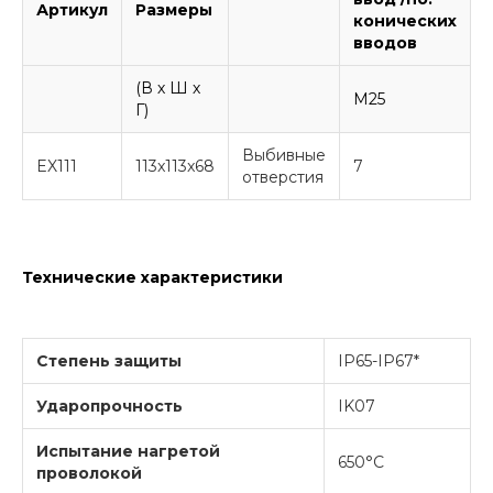
Артикул
Размеры
конических
вводов
(В х Ш х
M25
Г)
Выбивные
EX111
113x113x68
7
-
отверстия
Технические характеристики
Степень защиты
IP65-IP67*
Ударопрочность
IK07
Испытание нагретой
650°C
проволокой