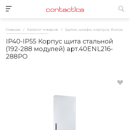
Главная
/
Каталог товаров
/
Щитки, шкафы, корпуса, боксы
/
IP40-IP55 Корпус щита стальной
(192-288 модулей) арт.40ENL216-
288PO