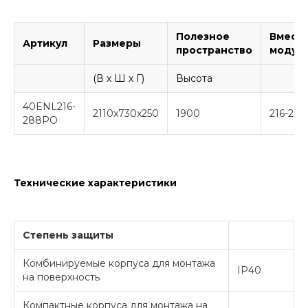
Полезное
Вмест
Артикул
Размеры
пространство
модул
(В х Ш х Г)
Высота
40ENL216-
2110x730x250
1900
216-288
288PO
Технические характеристики
Степень защиты
Комбинируемые корпуса для монтажа
IP40
на поверхность
Компактные корпуса для монтажа на