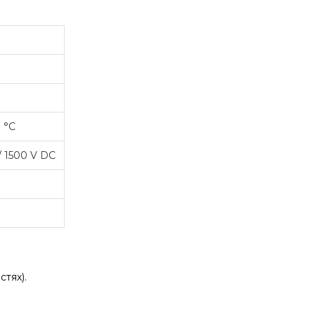
0 °C
/ 1500 V DC
тях).