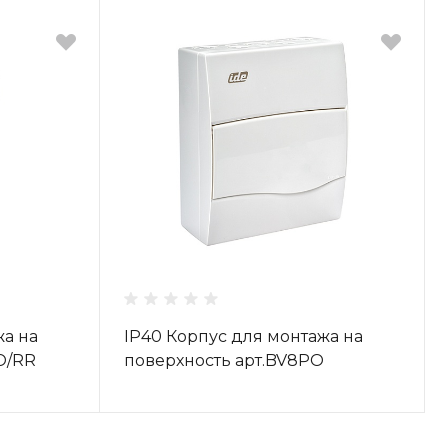
жа на
IP40 Корпус для монтажа на
O/RR
поверхность арт.BV8PO