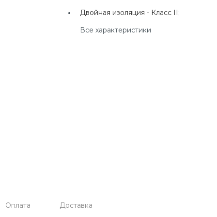
г. Екатеринбург, ул.
Двойная изоляция -
Класс II;
Клары Цеткин, д. 4
Все характеристики
+7(924) 433-50-00
г. Владивосток, ул.
Ладыгина, д. 7, ТЦ
"КВАРТАЛ"
Оплата
Доставка