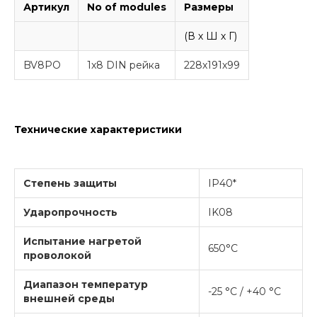
Артикул
No of modules
Размеры
(В х Ш х Г)
BV8PO
1x8 DIN рейка
228x191x99
Технические характеристики
Степень защиты
IP40*
Ударопрочность
IK08
Испытание нагретой
650°C
проволокой
Диапазон температур
-25 °C / +40 °C
внешней среды