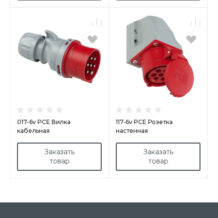
017-6v PCE Вилка
117-6v PCE Розетка
кабельная
настенная
16А/400V/6P+E/IP44,
16A/400V/6P+E/IP44,
никелированныe контакты
никелированные контакты
Заказать
Заказать
товар
товар