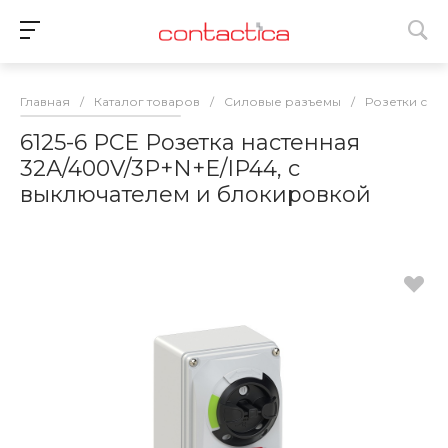
Главная
/
Каталог товаров
/
Силовые разъемы
/
Розетки сил
6125-6 PCE Розетка настенная
32А/400V/3P+N+E/IP44, с
выключателем и блокировкой