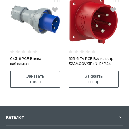
043-6 PCE Вилка
625-6f7v PCE Вилка встр
кабельная
32А/400V/3P+N+E/IP44
125А/230V/1P+N+E/IP67
Заказать
Заказать
товар
товар
Каталог