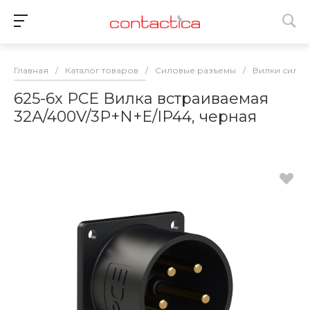
Главная
/
Каталог товаров
/
Силовые разъемы
/
Вилки сило
625-6x PCE Вилка встраиваемая
32А/400V/3P+N+E/IP44, черная