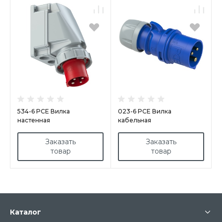
534-6 PCE Вилка
023-6 PCE Вилка
настенная
кабельная
63А/400V/3P+E/IP67
32А/230V/1P+N+E/IP44
Заказать
Заказать
товар
товар
Каталог