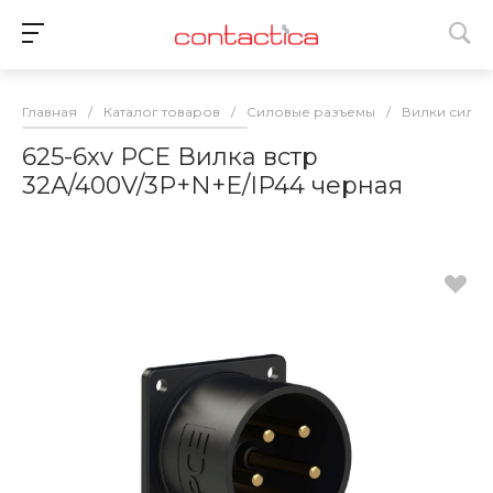
Главная
/
Каталог товаров
/
Силовые разъемы
/
Вилки сило
625-6xv PCE Вилка встр
32А/400V/3P+N+E/IP44 черная