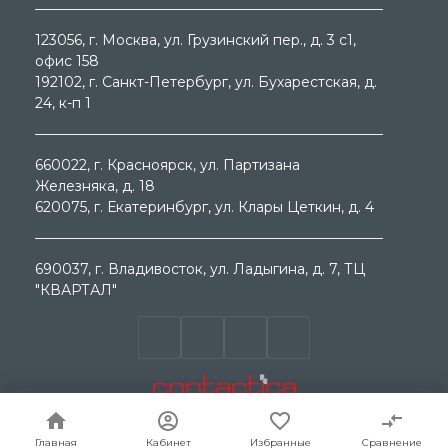
123056
, г.
Москва
, ул.
Грузинский пер., д. 3 c1,
офис 158
192102
, г.
Санкт-Петербург
, ул.
Бухарестская, д.
24, к-п 1
660022
, г.
Красноярск
, ул.
Партизана
Железняка, д. 18
620075
, г.
Екатеринбург
, ул.
Клары Цеткин, д. 4
690037
, г.
Владивосток
, ул.
Ладыгина, д. 7, ТЦ
"КВАРТАЛ"
© ООО "МЕГА ГРУП " 2000 - 2026г. Продажа
электротехнического оборудования. Все права
защищены.
Главная
Главная
Кабинет
Кабинет
Избранные
Избранные
Сравнение
Сравнение