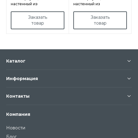
настенный из
настенный из
нержавеющей стали
нержавеющей стали
арт.INX705025
арт.INX12010030/PD
Заказать
Заказать
товар
товар
Каталог
Информация
Контакты
Компания
Новости
Блог