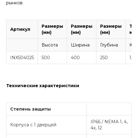
рынков.
Размеры
Размеры
Размеры
То
Артикул
(мм)
(мм)
(мм)
ма
Высота
Ширина
Глубина
Кор
INX504025
500
400
250
1.2
Технические характеристики
Степень защиты
IP66 / NEMA 1, 4,
Корпуса с 1 дверцей
4x, 12